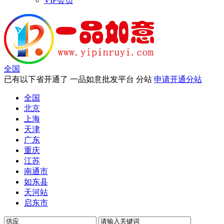
VIP会员
全国
已有以下省开通了 一品如意批发平台 分站
申请开通分站
全国
北京
上海
天津
广东
重庆
江苏
南通市
如东县
天河站
启东市