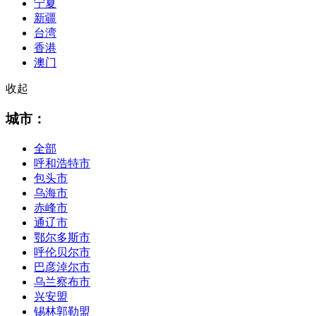
宁夏
新疆
台湾
香港
澳门
收起
城市：
全部
呼和浩特市
包头市
乌海市
赤峰市
通辽市
鄂尔多斯市
呼伦贝尔市
巴彦淖尔市
乌兰察布市
兴安盟
锡林郭勒盟