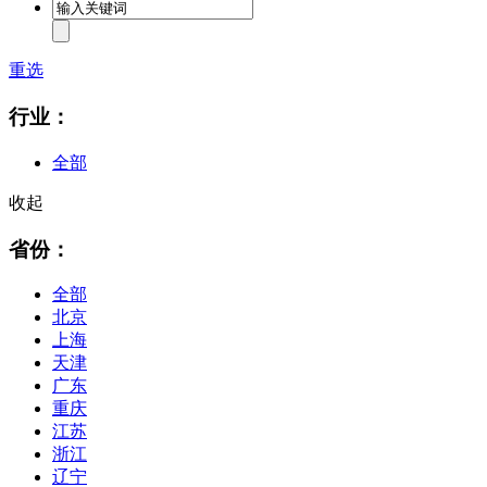
重选
行业：
全部
收起
省份：
全部
北京
上海
天津
广东
重庆
江苏
浙江
辽宁