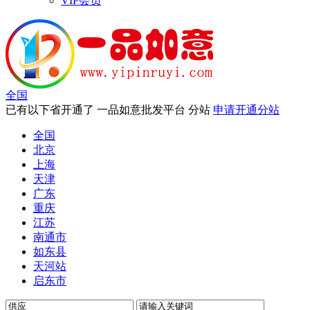
VIP会员
全国
已有以下省开通了 一品如意批发平台 分站
申请开通分站
全国
北京
上海
天津
广东
重庆
江苏
南通市
如东县
天河站
启东市