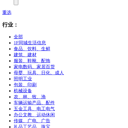
重选
行业：
全部
1F同城生活信息
食品、饮料、生鲜
建筑、建材
服装、鞋靴、配饰
家电数码、家居百货
母婴、玩具、日化、成人
照明工业
包装、印刷
机械设备
农、林、牧、渔
车辆运输产品、配件
五金工具、电工电气
办公文教、运动休闲
传媒、广电、广告
礼品工艺品、珠宝