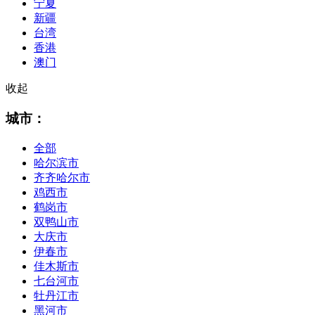
宁夏
新疆
台湾
香港
澳门
收起
城市：
全部
哈尔滨市
齐齐哈尔市
鸡西市
鹤岗市
双鸭山市
大庆市
伊春市
佳木斯市
七台河市
牡丹江市
黑河市