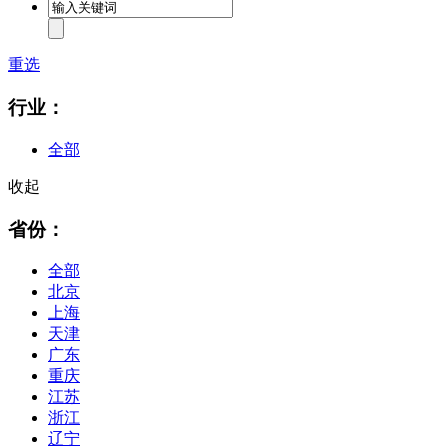
重选
行业：
全部
收起
省份：
全部
北京
上海
天津
广东
重庆
江苏
浙江
辽宁