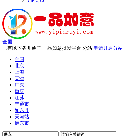
VIP会员
全国
已有以下省开通了 一品如意批发平台 分站
申请开通分站
全国
北京
上海
天津
广东
重庆
江苏
南通市
如东县
天河站
启东市