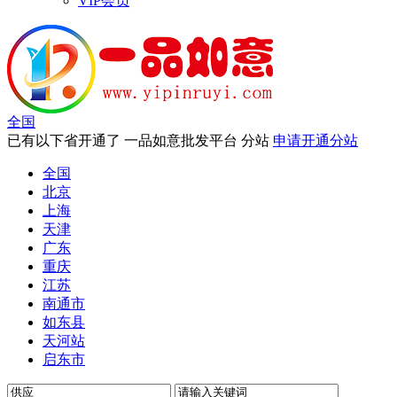
VIP会员
全国
已有以下省开通了 一品如意批发平台 分站
申请开通分站
全国
北京
上海
天津
广东
重庆
江苏
南通市
如东县
天河站
启东市