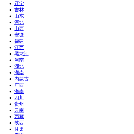
辽宁
吉林
山东
河北
山西
安徽
福建
江西
黑龙江
河南
湖北
湖南
内蒙古
广西
海南
四川
贵州
云南
西藏
陕西
甘肃