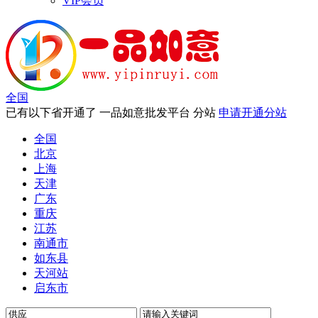
VIP会员
全国
已有以下省开通了 一品如意批发平台 分站
申请开通分站
全国
北京
上海
天津
广东
重庆
江苏
南通市
如东县
天河站
启东市