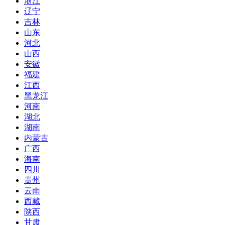
浙江
辽宁
吉林
山东
河北
山西
安徽
福建
江西
黑龙江
河南
湖北
湖南
内蒙古
广西
海南
四川
贵州
云南
西藏
陕西
甘肃