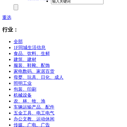
重选
行业：
全部
1F同城生活信息
食品、饮料、生鲜
建筑、建材
服装、鞋靴、配饰
家电数码、家居百货
母婴、玩具、日化、成人
照明工业
包装、印刷
机械设备
农、林、牧、渔
车辆运输产品、配件
五金工具、电工电气
办公文教、运动休闲
传媒、广电、广告